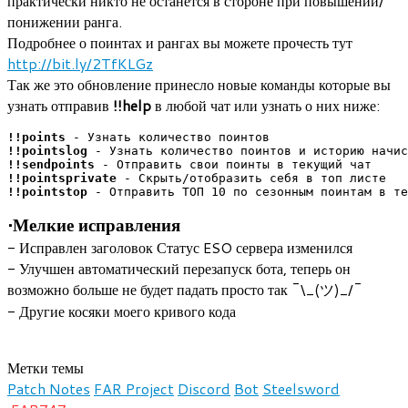
практически никто не останется в стороне при повышении/
понижении ранга.
Подробнее о поинтах и рангах вы можете прочесть тут
http://bit.ly/2TfKLGz
Так же это обновление принесло новые команды которые вы
узнать отправив
!!help
в любой чат или узнать о них ниже:
!!points
 - Узнать количество поинтов
!!pointslog
 - Узнать количество поинтов и историю начис
!!sendpoints
 - Отправить свои поинты в текущий чат
!!pointsprivate
 - Скрыть/отобразить себя в топ листе
!!pointstop
 - Отправить ТОП 10 по сезонным поинтам в те
•Мелкие исправления
- Исправлен заголовок Статус ESO сервера изменился
- Улучшен автоматический перезапуск бота, теперь он
возможно больше не будет падать просто так ¯\_(ツ)_/¯
- Другие косяки моего кривого кода
Метки темы
Patch Notes
FAR Project
Discord
Bot
Steelsword