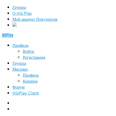
Группы
О HG Play
Мой аккаунт Покупателя
HGPlay
Профиль
Войти
Регистрация
Группы
Магазин
Профиль
Корзина
Форум
HGPlay Client
Search