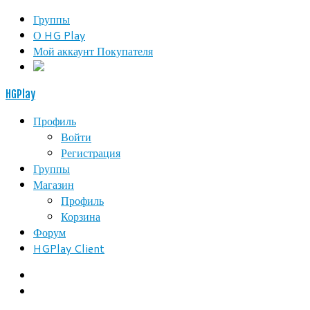
Группы
О HG Play
Мой аккаунт Покупателя
HGPlay
Профиль
Войти
Регистрация
Группы
Магазин
Профиль
Корзина
Форум
HGPlay Client
Search