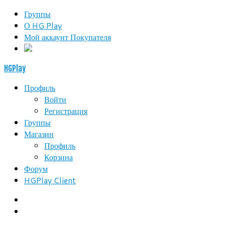
Группы
О HG Play
Мой аккаунт Покупателя
HGPlay
Профиль
Войти
Регистрация
Группы
Магазин
Профиль
Корзина
Форум
HGPlay Client
Search