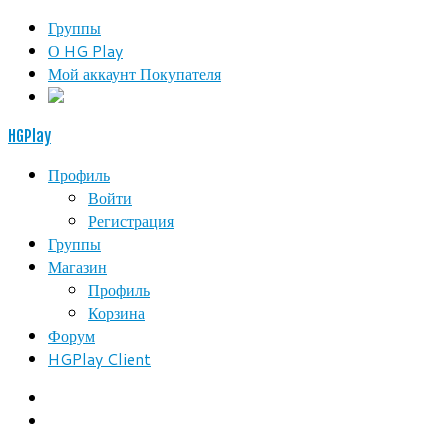
Группы
О HG Play
Мой аккаунт Покупателя
HGPlay
Профиль
Войти
Регистрация
Группы
Магазин
Профиль
Корзина
Форум
HGPlay Client
Search